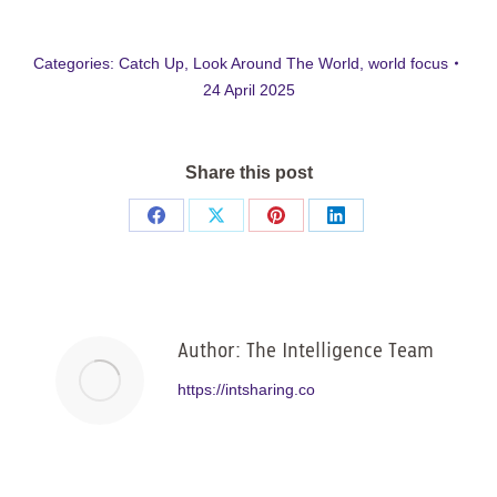
Categories:
Catch Up
,
Look Around The World
,
world focus
24 April 2025
Share this post
Share
Share
Share
Share
on
on
on
on
Facebook
X
Pinterest
LinkedIn
Author:
The Intelligence Team
https://intsharing.co