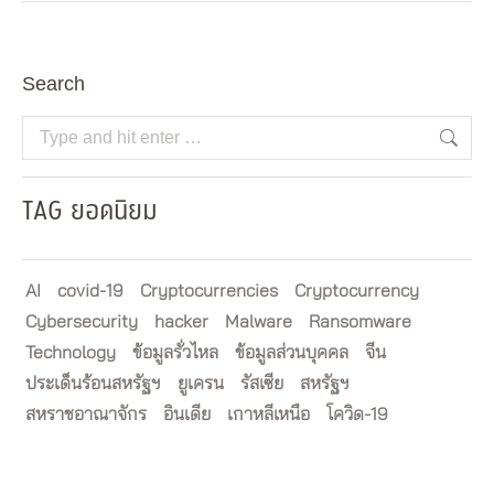
Search
Search:
TAG ยอดนิยม
AI
covid-19
Cryptocurrencies
Cryptocurrency
Cybersecurity
hacker
Malware
Ransomware
Technology
ข้อมูลรั่วไหล
ข้อมูลส่วนบุคคล
จีน
ประเด็นร้อนสหรัฐฯ
ยูเครน
รัสเซีย
สหรัฐฯ
สหราชอาณาจักร
อินเดีย
เกาหลีเหนือ
โควิด-19