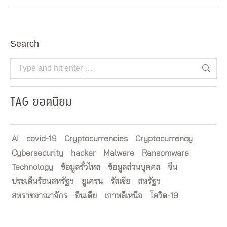
Search
Search:
TAG ยอดนิยม
AI
covid-19
Cryptocurrencies
Cryptocurrency
Cybersecurity
hacker
Malware
Ransomware
Technology
ข้อมูลรั่วไหล
ข้อมูลส่วนบุคคล
จีน
ประเด็นร้อนสหรัฐฯ
ยูเครน
รัสเซีย
สหรัฐฯ
สหราชอาณาจักร
อินเดีย
เกาหลีเหนือ
โควิด-19