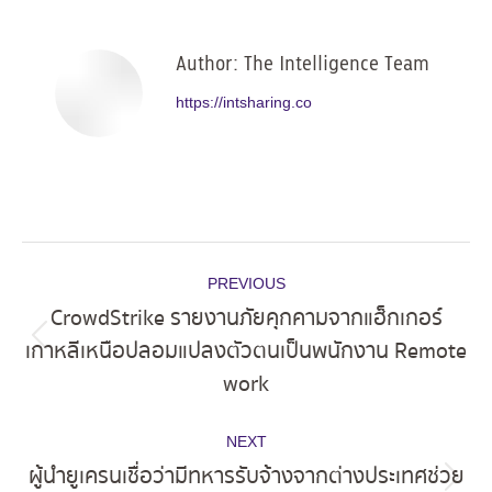
Facebook
X
Pinterest
LinkedIn
Author:
The Intelligence Team
https://intsharing.co
Post
PREVIOUS
navigation
CrowdStrike รายงานภัยคุกคามจากแฮ็กเกอร์
เกาหลีเหนือปลอมแปลงตัวตนเป็นพนักงาน Remote
Previous
work
post:
NEXT
ผู้นำยูเครนเชื่อว่ามีทหารรับจ้างจากต่างประเทศช่วย
Next