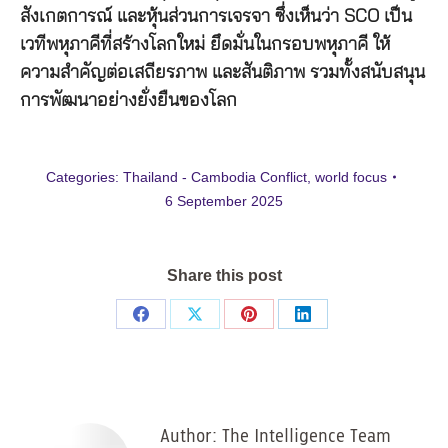
สังเกตการณ์ และหุ้นส่วนการเจรจา ซึ่งเห็นว่า SCO เป็น
เวทีพหุภาคีที่สร้างโลกใหม่ ยึดมั่นในกรอบพหุภาคี ให้
ความสำคัญต่อเสถียรภาพ และสันติภาพ รวมทั้งสนับสนุน
การพัฒนาอย่างยั่งยืนของโลก
Categories:
Thailand - Cambodia Conflict
,
world focus
6 September 2025
Share this post
Share
Share
Share
Share
on
on
on
on
Facebook
X
Pinterest
LinkedIn
Author:
The Intelligence Team