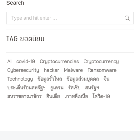
Search
Search:
TAG ยอดนิยม
AI
covid-19
Cryptocurrencies
Cryptocurrency
Cybersecurity
hacker
Malware
Ransomware
Technology
ข้อมูลรั่วไหล
ข้อมูลส่วนบุคคล
จีน
ประเด็นร้อนสหรัฐฯ
ยูเครน
รัสเซีย
สหรัฐฯ
สหราชอาณาจักร
อินเดีย
เกาหลีเหนือ
โควิด-19