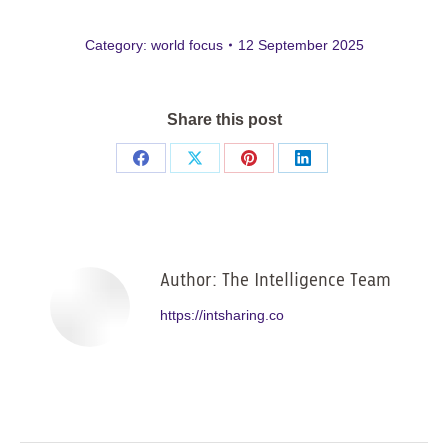
Category:
world focus
12 September 2025
Share this post
Share
Share
Share
Share
on
on
on
on
Facebook
X
Pinterest
LinkedIn
Author:
The Intelligence Team
https://intsharing.co