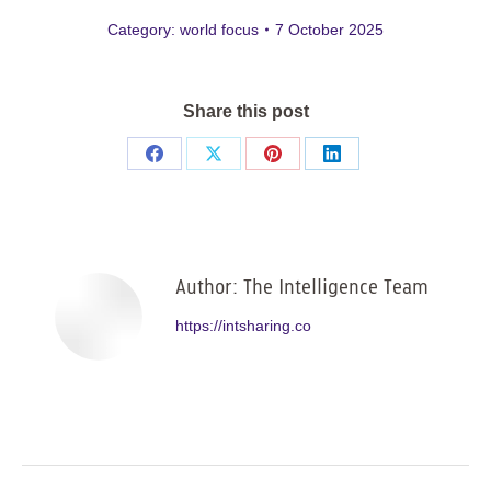
Category:
world focus
7 October 2025
Share this post
Share
Share
Share
Share
on
on
on
on
Facebook
X
Pinterest
LinkedIn
Author:
The Intelligence Team
https://intsharing.co
Post