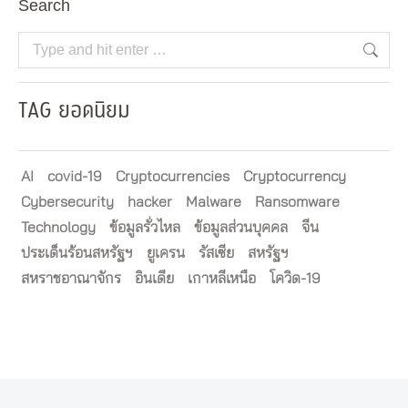
Search
Search:
TAG ยอดนิยม
AI
covid-19
Cryptocurrencies
Cryptocurrency
Cybersecurity
hacker
Malware
Ransomware
Technology
ข้อมูลรั่วไหล
ข้อมูลส่วนบุคคล
จีน
ประเด็นร้อนสหรัฐฯ
ยูเครน
รัสเซีย
สหรัฐฯ
สหราชอาณาจักร
อินเดีย
เกาหลีเหนือ
โควิด-19