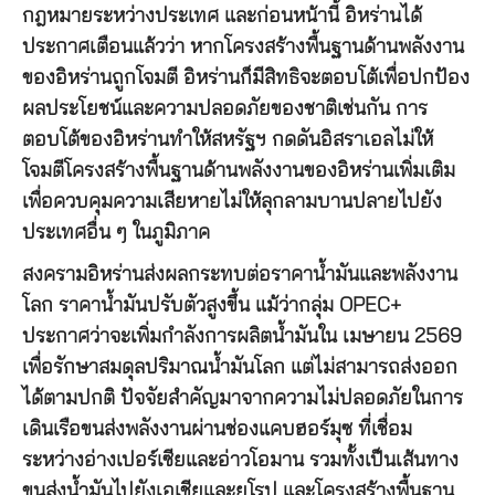
กฎหมายระหว่างประเทศ และก่อนหน้านี้ อิหร่านได้
ประกาศเตือนแล้วว่า หากโครงสร้างพื้นฐานด้านพลังงาน
ของอิหร่านถูกโจมตี อิหร่านก็มีสิทธิจะตอบโต้เพื่อปกป้อง
ผลประโยชน์และความปลอดภัยของชาติเช่นกัน การ
ตอบโต้ของอิหร่านทำให้สหรัฐฯ กดดันอิสราเอลไม่ให้
โจมตีโครงสร้างพื้นฐานด้านพลังงานของอิหร่านเพิ่มเติม
เพื่อควบคุมความเสียหายไม่ให้ลุกลามบานปลายไปยัง
ประเทศอื่น ๆ ในภูมิภาค
สงครามอิหร่านส่งผลกระทบต่อราคาน้ำมันและพลังงาน
โลก ราคาน้ำมันปรับตัวสูงขึ้น แม้ว่ากลุ่ม OPEC+
ประกาศว่าจะเพิ่มกำลังการผลิตน้ำมันใน เมษายน 2569
เพื่อรักษาสมดุลปริมาณน้ำมันโลก แต่ไม่สามารถส่งออก
ได้ตามปกติ ปัจจัยสำคัญมาจากความไม่ปลอดภัยในการ
เดินเรือขนส่งพลังงานผ่านช่องแคบฮอร์มุซ ที่เชื่อม
ระหว่างอ่างเปอร์เซียและอ่าวโอมาน รวมทั้งเป็นเส้นทาง
ขนส่งน้ำมันไปยังเอเชียและยุโรป และโครงสร้างพื้นฐาน