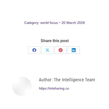
Category:
world focus
20 March 2026
Share this post
Share
Share
Share
Share
on
on
on
on
Facebook
X
Pinterest
LinkedIn
Author:
The Intelligence Team
https://intsharing.co