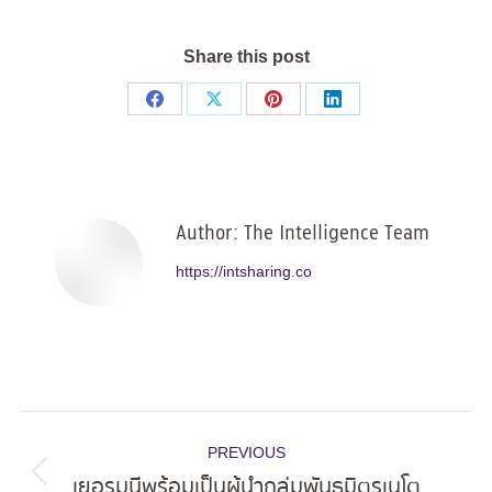
Share this post
Share
Share
Share
Share
on
on
on
on
Facebook
X
Pinterest
LinkedIn
Author:
The Intelligence Team
https://intsharing.co
Post
PREVIOUS
navigation
เยอรมนีพร้อมเป็นผู้นำกลุ่มพันธมิตรเนโต
Previous