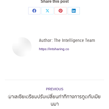
Share this post
Share
Share
Share
Share
on
on
on
on
Facebook
X
Pinterest
LinkedIn
Author:
The Intelligence Team
https://intsharing.co
Post
PREVIOUS
navigation
มาเลเซียเตรียมปรับเปลี่ยนท่าทีทางการทูตกับเมีย
Previous
นมา
post: