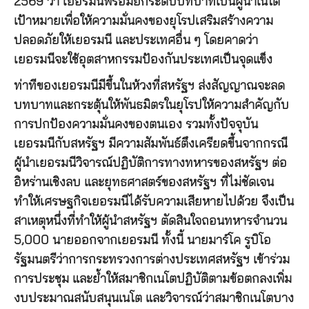
2569 ว่า เยอรมนีพร้อมยกระดับบทบาทเป็นผู้นำเนโต
เป้าหมายเพื่อให้ความมั่นคงของยุโรปเสริมสร้างความ
ปลอดภัยให้เยอรมนี และประเทศอื่น ๆ โดยคาดว่า
เยอรมนีจะใช้อุตสาหกรรมป้องกันประเทศเป็นจุดแข็ง
ท่าทีของเยอรมนีมีขึ้นในห้วงที่สหรัฐฯ ส่งสัญญาณจะลด
บทบาทและกระตุ้นให้พันธมิตรในยุโรปให้ความสำคัญกับ
การปกป้องความมั่นคงของตนเอง รวมทั้งปัจจุบัน
เยอรมนีกับสหรัฐฯ มีความสัมพันธ์ตึงเครียดขึ้นจากกรณี
ผู้นำเยอรมนีวิจารณ์ปฏิบัติการทางทหารของสหรัฐฯ ต่อ
อิหร่านเชิงลบ และยุทธศาสตร์ของสหรัฐฯ ที่ไม่ชัดเจน
ทำให้เศรษฐกิจเยอรมนีได้รับความเสียหายไปด้วย จึงเป็น
สาเหตุหนึ่งที่ทำให้ผู้นำสหรัฐฯ ตัดสินใจถอนทหารจำนวน
5,000 นายออกจากเยอรมนี ทั้งนี้ นายมาร์โค รูบิโอ
รัฐมนตรีว่าการกระทรวงการต่างประเทศสหรัฐฯ เข้าร่วม
การประชุม และย้ำให้สมาชิกเนโตปฏิบัติตามข้อตกลงเพิ่ม
งบประมาณสนับสนุนเนโต และวิจารณ์ว่าสมาชิกเนโตบาง