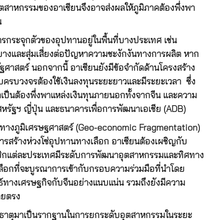
ตสาหกรรมของอาเซียนจึงอาจส่งผลให้ภูมิภาคต้องพึ่งพา
น
รกระจุกตัวของอุปทานอยู่ในพื้นที่บางประเทศ เช่น
ะบางและสุ่มเสี่ยงต่อปัญหาความชะงักงันทางการผลิต หาก
ศาสตร์ นอกจากนี้ อาเซียนยังมีข้อจำกัดด้านโครงสร้าง
บบครบวงจรต้องใช้เงินลงทุนระยะยาวและมีระยะเวลา ซึ่ง
จำเป็นต้องพึ่งพาแหล่งเงินทุนภายนอกทั้งจากจีน และความ
หรัฐฯ ญี่ปุ่น และธนาคารเพื่อการพัฒนาเอเชีย (ADB)
ทางภูมิเศรษฐศาสตร์ (Geo-economic Fragmentation)
ารสร้างห่วงโซ่อุปทานทางเลือก อาเซียนต้องเผชิญกับ
ชิกแต่ละประเทศมีระดับการพัฒนาอุตสาหกรรมและทิศทาง
อกที่จะบูรณาการเข้ากับกรอบความร่วมมือที่นำโดย
์ทางเศรษฐกิจกับจีนอย่างแนบแน่น รวมถึงยังมีความ
โดยตรง
ร่ธาตุมาเป็นรากฐานในการยกระดับอุตสาหกรรมในระยะ