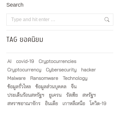
Search
Search:
TAG ยอดนิยม
AI
covid-19
Cryptocurrencies
Cryptocurrency
Cybersecurity
hacker
Malware
Ransomware
Technology
ข้อมูลรั่วไหล
ข้อมูลส่วนบุคคล
จีน
ประเด็นร้อนสหรัฐฯ
ยูเครน
รัสเซีย
สหรัฐฯ
สหราชอาณาจักร
อินเดีย
เกาหลีเหนือ
โควิด-19