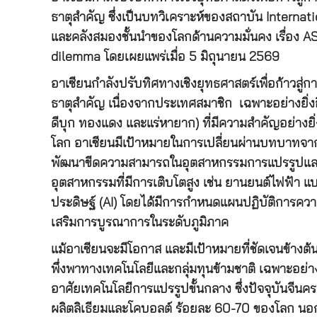
ธาตุสำคัญ ซึ่งเป็นบทวิเคราะห์ของสถาบัน Internatio
และคลังสมองชั้นนำของโลกด้านความมั่นคง เรื่อง A
dilemma โดยเผยแพร่เมื่อ 5 มิถุนายน 2569
อาเซียนกำลังปรับทิศทางเชิงยุทธศาสตร์เพื่อก้าวสู่
ธาตุสำคัญ เนื่องจากประเทศสมาชิก เฉพาะอย่างยิ่งอินโ
ดีบุก ทองแดง และแร่หายาก) ที่มีความสำคัญอย่างยิ
โลก อาเซียนมีเป้าหมายในการเปลี่ยนผ่านบทบาทจากกา
พัฒนาขีดความสามารถในอุตสาหกรรมการแปรรูปและก
อุตสาหกรรมที่มีการเติบโตสูง เช่น ยานยนต์ไฟฟ้า 
ประดิษฐ์ (AI) โดยได้มีการกำหนดแผนปฏิบัติการความ
เสริมการบูรณาการในระดับภูมิภาค
แม้อาเซียนจะมีโอกาส และมีเป้าหมายที่ชัดเจนข้างต
พึ่งพาทางเทคโนโลยีและกลุ่มทุนข้ามชาติ เฉพาะอย่างยิ่
อาศัยเทคโนโลยีการแปรรูปขั้นกลาง ซึ่งปัจจุบันจี
ผลิตลิเธียมและโคบอลต์ ร้อยละ 60-70 ของโลก นอกจา