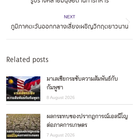
รูปร่างคล้ายมนุษย์ด้านการทหาร
post:
NEXT
ภูมิภาคตะวันออกกลางเสี่ยงเผชิญวิกฤตยาวนาน
Next
post:
Related posts
มาเลเซียกระชับความสัมพันธ์กับ
กัมพูชา
8 August 2026
ผลกระทบของปรากฏการณ์เอลนีโญ
ต่อภาคการเกษตร
7 August 2026