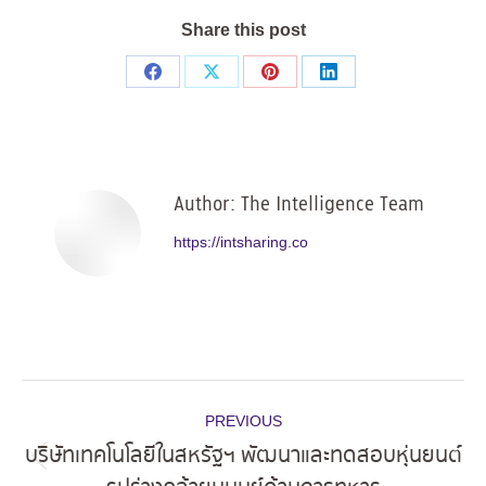
Share this post
Share
Share
Share
Share
on
on
on
on
Facebook
X
Pinterest
LinkedIn
Author:
The Intelligence Team
https://intsharing.co
Post
PREVIOUS
navigation
บริษัทเทคโนโลยีในสหรัฐฯ พัฒนาและทดสอบหุ่นยนต์
Previous