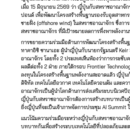
เมื่อ 15 มิถุนายน 2569 ว่า ญี่ปุ่นกับสหราชอาณ
ปอนด์ เพื่อพัฒนาโครงสร้างพื้นฐานรองรับอุตสาห
ชายฝั่ง (offshore wind) ในสหราชอาณาจักร ซึ่งกา
สหราชอาณาจักร ที่มีเป้าหมายลดการพึ่งพาพลังงาน
การขยายความร่วมมือด้านการพัฒนาโครงสร้างพื้น
ทาคาอิชิ ซานาเอะ ผู้นำญี่ปุ่นกับนายกรัฐมนตรี Ke
อาณาจักร โดยทั้ง 2 ประเทศเห็นพ้องว่าการกระชับค
ผลดีต่อทั้ง 2 ฝ่าย ภายใต้กรอบ Frontier Technol
ลงทุนในโครงสร้างพื้นฐานพลังงานสะอาดแล้ว ญี่ปุ
ดิจิทัล เทคโนโลยีอวกาศ เทคโนโลยีควอนตัม และความม
อาณาจักรเป็นผู้นำโลกด้านการส่งเสริมระบบนิเวศปั
ญี่ปุ่นกับสหราชอาณาจักรต้องการสร้างบทบาทเป็นผู้
ยิ่งญี่ปุ่นที่จะเป็นเจ้าภาพจัดการประชุม AI Summit
แนวโน้มความร่วมมือระหว่างญี่ปุ่นกับสหราชอาณาจัก
บทบาทกันเพื่อสร้างระบบเทคโนโลยีที่ปลอดภัยและต