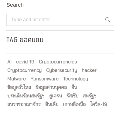
Search
Search:
TAG ยอดนิยม
AI
covid-19
Cryptocurrencies
Cryptocurrency
Cybersecurity
hacker
Malware
Ransomware
Technology
ข้อมูลรั่วไหล
ข้อมูลส่วนบุคคล
จีน
ประเด็นร้อนสหรัฐฯ
ยูเครน
รัสเซีย
สหรัฐฯ
สหราชอาณาจักร
อินเดีย
เกาหลีเหนือ
โควิด-19