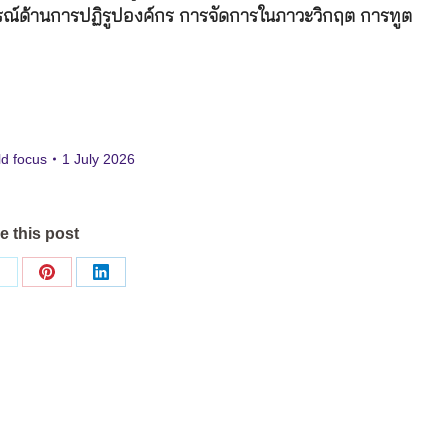
ณ์ด้านการปฏิรูปองค์กร การจัดการในภาวะวิกฤต การทูต
ld focus
1 July 2026
e this post
Share
Share
Share
on
on
on
ok
X
Pinterest
LinkedIn