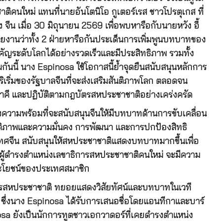
ิคนใหม่ แทนที่นายอันโตนิโอ กูเตอร์เรส ชาวโปรตุเกส ที่
ีน เมื่อ 30 มิถุนายน 2569 เพื่อพบหารือกับนายหวัง อี้
ยงานว่าทั้ง 2 ฝ่ายหารือกันประเด็นการเพิ่มพูนบทบาทของ
ัญระดับโลกได้อย่างรวดเร็วและมีประสิทธิภาพ รวมทั้ง
นนี้ นาง Espinosa ใช้โอกาสนี้ย้ำจุดยืนสนับสนุนหลักการ
ริเริ่มของรัฐบาลจีนที่จะส่งเสริมสันติภาพโลก ตลอดจน
าคี และปฏิบัติตามกฎบัตรสหประชาชาติอย่างเคร่งครัด
งความพร้อมที่จะสนับสนุนจีนให้มีบทบาทด้านการขับเคลื่อน
นติภาพและความมั่นคง การพัฒนา และการปกป้องสิทธิ
ทศจีน สนับสนุนให้สหประชาชาติแสดงบทบาทมากขึ้นเพื่อ
กผู้ดำรงตำแหน่งเลขาธิการสหประชาชาติคนใหม่ จะมีความ
ะโยชน์ของประเทศสมาชิก
ธิการสหประชาชาติ ทยอยแสดงวิสัยทัศน์และบทบาทในเวที
 ซึ่งนาง Espinosa ได้รับการเสนอชื่อโดยแอนทีกาและบาร์
sa ยังเป็นนักการทูตชาวเอกวาดอร์ที่เคยดำรงตำแหน่ง