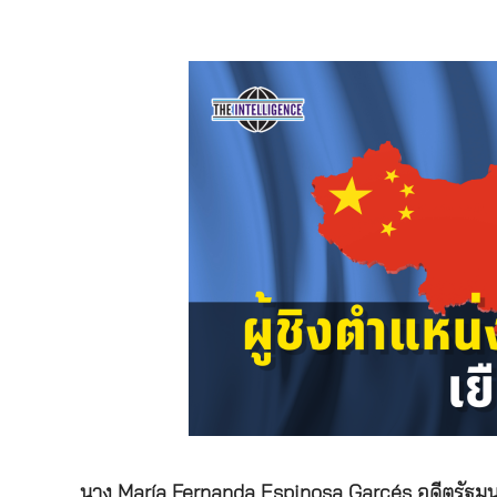
นาง María Fernanda Espinosa Garcés อดีตรัฐมนตร