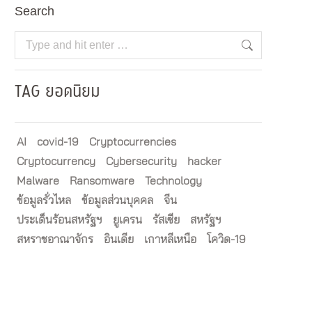
Search
Search:
TAG ยอดนิยม
AI
covid-19
Cryptocurrencies
Cryptocurrency
Cybersecurity
hacker
Malware
Ransomware
Technology
ข้อมูลรั่วไหล
ข้อมูลส่วนบุคคล
จีน
ประเด็นร้อนสหรัฐฯ
ยูเครน
รัสเซีย
สหรัฐฯ
สหราชอาณาจักร
อินเดีย
เกาหลีเหนือ
โควิด-19