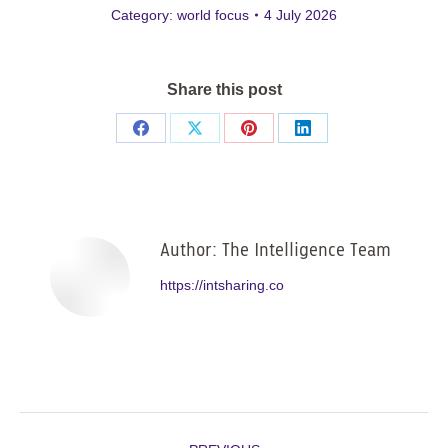
Category:
world focus
4 July 2026
Share this post
Share
Share
Share
Share
on
on
on
on
Facebook
X
Pinterest
LinkedIn
Author:
The Intelligence Team
https://intsharing.co
Post