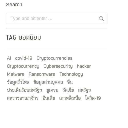
Search
Search:
TAG ยอดนิยม
AI
covid-19
Cryptocurrencies
Cryptocurrency
Cybersecurity
hacker
Malware
Ransomware
Technology
ข้อมูลรั่วไหล
ข้อมูลส่วนบุคคล
จีน
ประเด็นร้อนสหรัฐฯ
ยูเครน
รัสเซีย
สหรัฐฯ
สหราชอาณาจักร
อินเดีย
เกาหลีเหนือ
โควิด-19