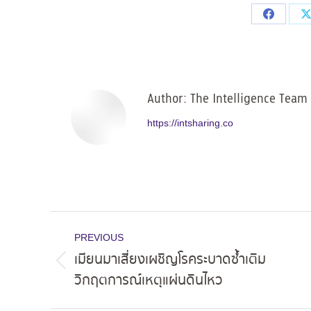
Share
on
Facebo
Author:
The Intelligence Team
https://intsharing.co
Post
PREVIOUS
navigation
เมียนมาเสี่ยงเผชิญโรคระบาดซ้ำเติม
Previous
วิกฤตการณ์เหตุแผ่นดินไหว
post: