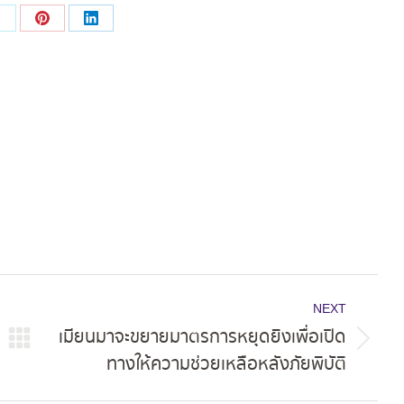
Share
Share
Share
on
on
on
ok
X
Pinterest
LinkedIn
NEXT
เมียนมาจะขยายมาตรการหยุดยิงเพื่อเปิด
Next
ทางให้ความช่วยเหลือหลังภัยพิบัติ
post: