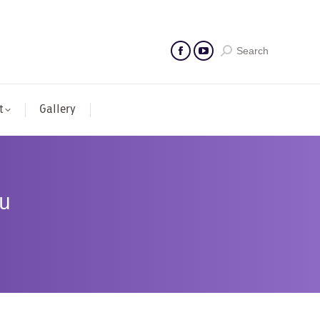
Search
t
Gallery
รน