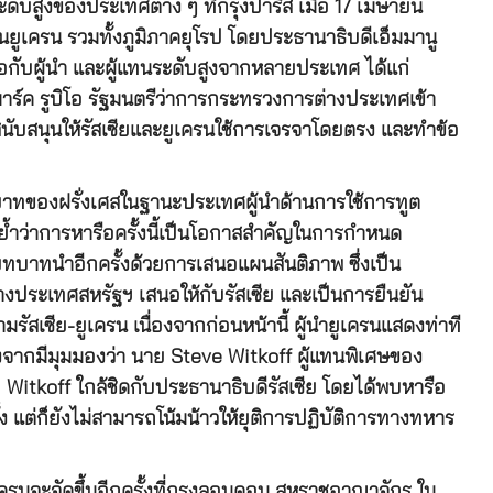
ระดับสูงของประเทศต่าง ๆ ที่กรุงปารีส เมื่อ 17 เมษายน
ยูเครน รวมทั้งภูมิภาคยุโรป โดยประธานาธิบดีเอ็มมานู
ับผู้นำ และผู้แทนระดับสูงจากหลายประเทศ ได้แก่
าร์ค รูบิโอ รัฐมนตรีว่าการกระทรวงการต่างประเทศเข้า
สนับสนุนให้รัสเซียและยูเครนใช้การเจรจาโดยตรง และทำข้อ
ทบาทของฝรั่งเศสในฐานะประเทศผู้นำด้านการใช้การทูต
ย้ำว่าการหารือครั้งนี้เป็นโอกาสสำคัญในการกำหนด
บทบาทนำอีกครั้งด้วยการเสนอแผนสันติภาพ ซึ่งเป็น
งประเทศสหรัฐฯ เสนอให้กับรัสเซีย และเป็นการยืนยัน
สเซีย-ยูเครน เนื่องจากก่อนหน้านี้ ผู้นำยูเครนแสดงท่าที
องจากมีมุมมองว่า นาย Steve Witkoff ผู้แทนพิเศษของ
ย Witkoff ใกล้ชิดกับประธานาธิบดีรัสเซีย โดยได้พบหารือ
ั้ง แต่ก็ยังไม่สามารถโน้มน้าวให้ยุติการปฏิบัติการทางทหาร
รนจะจัดขึ้นอีกครั้งที่กรุงลอนดอน สหราชอาณาจักร ใน