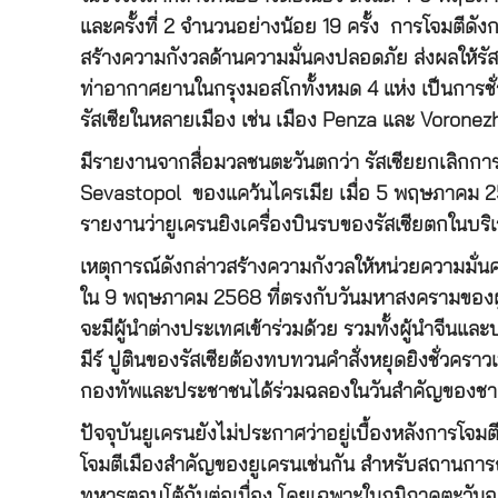
และครั้งที่ 2 จำนวนอย่างน้อย 19 ครั้ง การโจมตีดังกล่
สร้างความกังวลด้านความมั่นคงปลอดภัย ส่งผลให้ร
ท่าอากาศยานในกรุงมอสโกทั้งหมด 4 แห่ง เป็นการช
รัสเซียในหลายเมือง เช่น เมือง Penza และ Voronez
มีรายงานจากสื่อมวลชนตะวันตกว่า รัสเซียยกเลิกก
Sevastopol ของแคว้นไครเมีย เมื่อ 5 พฤษภาคม 25
รายงานว่ายูเครนยิงเครื่องบินรบของรัสเซียตกในบร
เหตุการณ์ดังกล่าวสร้างความกังวลให้หน่วยความมั่นค
ใน 9 พฤษภาคม 2568 ที่ตรงกับวันมหาสงครามของผู้รั
จะมีผู้นำต่างประเทศเข้าร่วมด้วย รวมทั้งผู้นำจีนแล
มีร์ ปูตินของรัสเซียต้องทบทวนคำสั่งหยุดยิงชั่วคราว
กองทัพและประชาชนได้ร่วมฉลองในวันสำคัญของชาติ 
ปัจจุบันยูเครนยังไม่ประกาศว่าอยู่เบื้องหลังการโจมต
โจมตีเมืองสำคัญของยูเครนเช่นกัน สำหรับสถานการณ์ก
ทหารตอบโต้กันต่อเนื่อง โดยเฉพาะในภูมิภาคตะวันออ