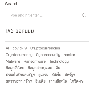
Search
Search:
TAG ยอดนิยม
AI
covid-19
Cryptocurrencies
Cryptocurrency
Cybersecurity
hacker
Malware
Ransomware
Technology
ข้อมูลรั่วไหล
ข้อมูลส่วนบุคคล
จีน
ประเด็นร้อนสหรัฐฯ
ยูเครน
รัสเซีย
สหรัฐฯ
สหราชอาณาจักร
อินเดีย
เกาหลีเหนือ
โควิด-19