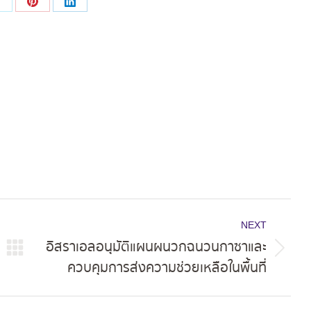
Share
Share
Share
on
on
on
ok
X
Pinterest
LinkedIn
NEXT
อิสราเอลอนุมัติแผนผนวกฉนวนกาซาและ
Next
ควบคุมการส่งความช่วยเหลือในพื้นที่
post: