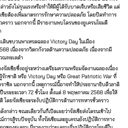
าวยังไม่รุนแรงหรือทำให้มีผู้ได้รับบาดเจ็บหรือเสียชีวิต แต่
ัสเซียต้องเพิ่มมาตรการรักษาความปลอดภัย โดยปิดทำการ
ั่วคราว นอกจากนี้ มีรายงานพบโดรนของยูเครนโจมตี
h
ารเดินขบวนพาเหรดฉลอง Victory Day ในเมือง
68 เนื่องจากวิตกกังวลด้านความปลอดภัย เนื่องจากมี
ิเวณทะเลดำ
งรัสเซียซึ่งอยู่ระหว่างเตรียมความพร้อมจัดงานฉลองเนื่อง
กชาติ หรือ Victory Day หรือ Great Patriotic War ที่
ะบราซิล นอกจากนี้ เหตุการณ์นี้อาจทำให้ประธานาธิบดีวลาดิ
เป็นระยะเวลา 72 ชั่วโมง ตั้งแต่ 8 พฤษภาคม 2568 เพื่อให้
โดยรัสเซียจะระงับปฏิบัติการด้านการทหารชั่วคราว
ีดังกล่าว ขณะเดียวกันก็เปิดเผยว่ารัสเซียส่งโดรนเข้าไป
ารสู้รบปัจจุบัน ทั้งรัสเซียและยูเครนยังปฏิบัติการทาง
กของยูเครน มีรายงานว่ายูเครนเริ่มปฏิบัติการโจมตีใน