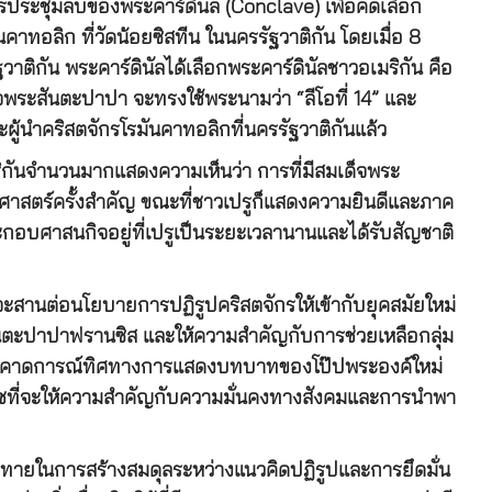
ะชุมลับของพระคาร์ดินัล (Conclave) เพื่อคัดเลือก
าทอลิก ที่วัดน้อยซิสทีน ในนครรัฐวาติกัน โดยเมื่อ 8
กัน พระคาร์ดินัลได้เลือกพระคาร์ดินัลชาวอเมริกัน คือ
็จพระสันตะปาปา จะทรงใช้พระนามว่า “ลีโอที่ 14” และ
้นำคริสตจักรโรมันคาทอลิกที่นครรัฐวาติกันแล้ว
กันจำนวนมากแสดงความเห็นว่า การที่มีสมเด็จพระ
ติศาสตร์ครั้งสำคัญ ขณะที่ชาวเปรูก็แสดงความยินดีและภาค
กอบศาสนกิจอยู่ที่เปรูเป็นระยะเวลานานและได้รับสัญชาติ
สานต่อนโยบายการปฏิรูปคริสตจักรให้เข้ากับยุคสมัยใหม่
สันตะปาปาฟรานซิส และให้ความสำคัญกับการช่วยเหลือกลุ่ม
ยวชาญคาดการณ์ทิศทางการแสดงบทบาทของโป๊ปพระองค์ใหม่
ักบวชที่จะให้ความสำคัญกับความมั่นคงทางสังคมและการนำพา
ทายในการสร้างสมดุลระหว่างแนวคิดปฏิรูปและการยึดมั่น