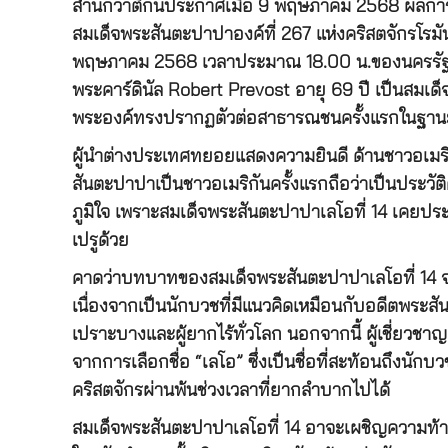
สำนักวาติกันประกาศเมื่อ 9 พฤษภาคม 2568 ผลการปร
สมเด็จพระสันตะปาปาองค์ที่ 267 แห่งคริสตจักรโรมันค
พฤษภาคม 2568 เวลาประมาณ 18.00 น.ของนครรัฐวาติ
พระคาร์ดินัล Robert Prevost อายุ 69 ปี เป็นสมเด
พระองค์ทรงปรากฏตัวต่อสาธารณชนครั้งแรกในฐานะผู
ผู้นำต่างประเทศทยอยแสดงความยินดี ด้านชาวอเมริ
สันตะปาปาเป็นชาวอเมริกันครั้งแรกถือว่าเป็นประวั
ภูมิใจ เพราะสมเด็จพระสันตะปาปาเลโอที่ 14 เคยประ
เปรูด้วย
คาดว่าบทบาทของสมเด็จพระสันตะปาปาเลโอที่ 14 จะ
เนื่องจากเป็นนักบวชที่มีแนวคิดเหมือนกับอดีตพระ
เปราะบางและผู้ยากไร้ทั่วโลก นอกจากนี้ ผู้เชี่
จากการเลือกชื่อ “เลโอ” ซึ่งเป็นชื่อที่สะท้อนถึงน
คริสตจักรผ่านพ้นช่วงเวลาที่ยากลำบากไปได้
สมเด็จพระสันตะปาปาเลโอที่ 14 อาจะเผชิญความท้า