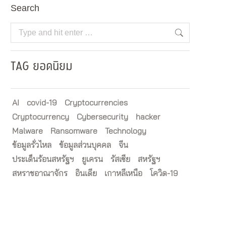
Search
Search:
TAG ยอดนิยม
AI
covid-19
Cryptocurrencies
Cryptocurrency
Cybersecurity
hacker
Malware
Ransomware
Technology
ข้อมูลรั่วไหล
ข้อมูลส่วนบุคคล
จีน
ประเด็นร้อนสหรัฐฯ
ยูเครน
รัสเซีย
สหรัฐฯ
สหราชอาณาจักร
อินเดีย
เกาหลีเหนือ
โควิด-19