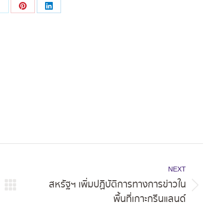
Share
Share
Share
on
on
on
ok
X
Pinterest
LinkedIn
NEXT
สหรัฐฯ เพิ่มปฏิบัติการทางการข่าวใน
Next
พื้นที่เกาะกรีนแลนด์
post: