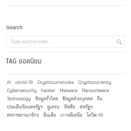
Search
Search:
TAG ยอดนิยม
AI
covid-19
Cryptocurrencies
Cryptocurrency
Cybersecurity
hacker
Malware
Ransomware
Technology
ข้อมูลรั่วไหล
ข้อมูลส่วนบุคคล
จีน
ประเด็นร้อนสหรัฐฯ
ยูเครน
รัสเซีย
สหรัฐฯ
สหราชอาณาจักร
อินเดีย
เกาหลีเหนือ
โควิด-19