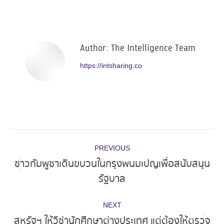
on
on
on
on
Facebook
X
Pinterest
LinkedIn
Author:
The Intelligence Team
https://intsharing.co
Post
PREVIOUS
navigation
ชาวกัมพูชาเดินขบวนในกรุงพนมเปญเพื่อสนับสนุน
Previous
รัฐบาล
post:
NEXT
สหรัฐฯ ให้วีซ่านักศึกษาต่างประเทศ แต่ต้องให้ตรวจ