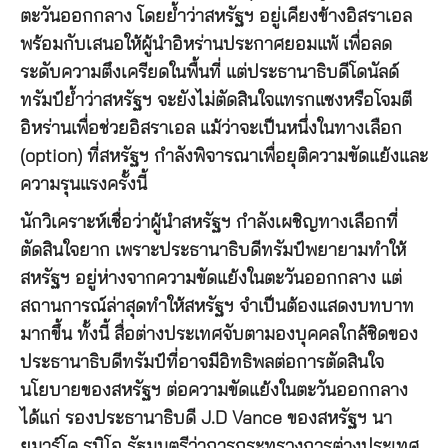
ตะวันออกกลาง โดยย้ำว่าสหรัฐฯ อยู่เคียงข้างอิสราเอล
พร้อมกับเสนอให้ผู้นำอิหร่านประกาศยอมแพ้ เพื่อลด
ระดับความตึงเครียดในพื้นที่ แต่ประธานาธิบดีโดนัลด์
ทรัมป์ย้ำว่าสหรัฐฯ จะยังไม่ตัดสินใจแทรกแซงหรือโจมตี
อิหร่านเพื่อช่วยอิสราเอล แม้ว่าจะเป็นหนึ่งในทางเลือก
(option) ที่สหรัฐฯ กำลังพิจารณาเพื่อยุติความขัดแย้งและ
ความรุนแรงครั้งนี้
นักวิเคราะห์เชื่อว่าผู้นำสหรัฐฯ กำลังเผชิญทางเลือกที่
ตัดสินใจยาก เพราะประธานาธิบดีทรัมป์พยายามทำให้
สหรัฐฯ อยู่ห่างจากความขัดแย้งในตะวันออกกลาง แต่
สถานการณ์ล่าสุดทำให้สหรัฐฯ จำเป็นต้องแสดงบทบาท
มากขึ้น ทั้งนี้ สื่อต่างประเทศจับตามองบุคคลใกล้ชิดของ
ประธานาธิบดีทรัมป์ที่อาจมีอิทธิพลต่อการตัดสินใจ
นโยบายของสหรัฐฯ ต่อความขัดแย้งในตะวันออกกลาง
ได้แก่ รองประธานาธิบดี J.D Vance ของสหรัฐฯ นา
ยมาร์โค รูบิโอ รัฐมนตรีว่าการกระทรวงการต่างประเทศ