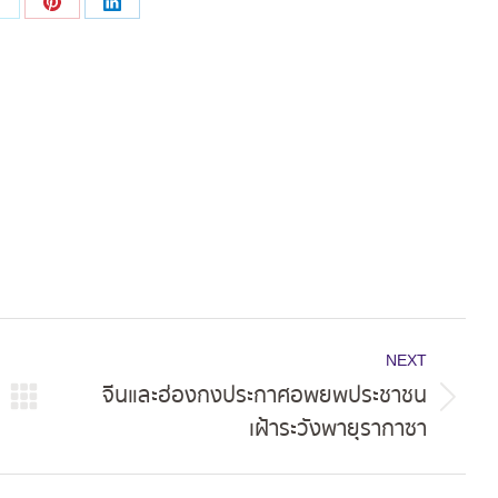
Share
Share
Share
on
on
on
ok
X
Pinterest
LinkedIn
NEXT
จีนและฮ่องกงประกาศอพยพประชาชน
Next
เฝ้าระวังพายุรากาซา
post: