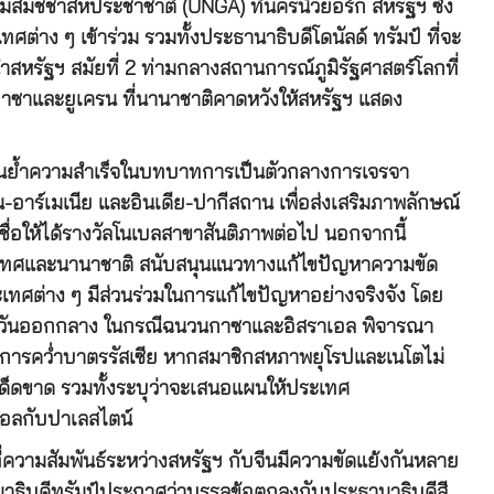
สมัชชาสหประชาชาติ (UNGA) ที่นครนิวยอร์ก สหรัฐฯ ซึ่ง
ศต่าง ๆ เข้าร่วม รวมทั้งประธานาธิบดีโดนัลด์ ทรัมป์ ที่จะ
ำสหรัฐฯ สมัยที่ 2 ท่ามกลางสถานการณ์ภูมิรัฐศาสตร์โลกที่
กาซาและยูเครน ที่นานาชาติคาดหวังให้สหรัฐฯ แสดง
้นย้ำความสำเร็จในบทบาทการเป็นตัวกลางการเจรจา
จาน-อาร์เมเนีย และอินเดีย-ปากีสถาน เพื่อส่งเสริมภาพลักษณ์
ชื่อให้ได้รางวัลโนเบลสาขาสันติภาพต่อไป นอกจากนี้
ระเทศและนานาชาติ สนับสนุนแนวทางแก้ไขปัญหาความขัด
ศต่าง ๆ มีส่วนร่วมในการแก้ไขปัญหาอย่างจริงจัง โดย
ะวันออกกลาง ในกรณีฉนวนกาซาและอิสราเอล พิจารณา
พิ่มการคว่ำบาตรรัสเซีย หากสมาชิกสหภาพยุโรปและเนโตไม่
เด็ดขาด รวมทั้งระบุว่าจะเสนอแผนให้ประเทศ
เอลกับปาเลสไตน์
ี่ความสัมพันธ์ระหว่างสหรัฐฯ กับจีนมีความขัดแย้งกันหลาย
านาธิบดีทรัมป์ประกาศว่าบรรลุข้อตกลงกับประธานาธิบดีสี