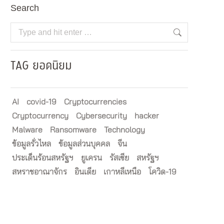
Search
Search:
TAG ยอดนิยม
AI
covid-19
Cryptocurrencies
Cryptocurrency
Cybersecurity
hacker
Malware
Ransomware
Technology
ข้อมูลรั่วไหล
ข้อมูลส่วนบุคคล
จีน
ประเด็นร้อนสหรัฐฯ
ยูเครน
รัสเซีย
สหรัฐฯ
สหราชอาณาจักร
อินเดีย
เกาหลีเหนือ
โควิด-19