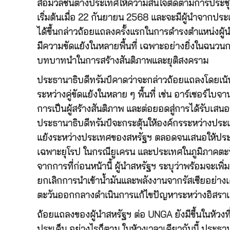
สื่อมวลชนต่างประเทศให้ความสนใจติดตามการประชุม
เริ่มต้นเมื่อ 22 กันยายน 2568 และจะมีผู้นำจากประเท
ได้ขึ้นกล่าวถ้อยแถลงครั้งแรกในการดำรงตำแหน่งผู้น
มีความขัดแย้งในหลายพื้นที่ เฉพาะอย่างยิ่งในฉนวน
บทบาทนำในการสร้างสันติภาพและยุติสงคราม
ประธานาธิบดีทรัมป์คาดว่าจะกล่าวถ้อยแถลงโดยเน
ระหว่างคู่ขัดแย้งในหลาย ๆ พื้นที่ เช่น อาร์เซอร์ไบ
การเป็นผู้สร้างสันติภาพ และต่อยอดสู่การได้รับเสนอ
ประธานาธิบดีทรัมป์จะกระตุ้นให้องค์กรระหว่างป
แย้งระหว่างประเทศของสหรัฐฯ ตลอดจนเสนอให้ประเท
เฉพาะยุโรป ในกรณียูเครน และประเทศในภูมิภาคต
จากการที่ก่อนหน้านี้ ผู้นำสหรัฐฯ ระบุว่าพร้อมจะเ
ยกเลิกการนำเข้าน้ำมันและพลังงานจากรัสเซียอย่าง
ตะวันออกกลางดำเนินการแก้ไขปัญหาระหว่างอิสรา
ถ้อยแถลงของผู้นำสหรัฐฯ ต่อ UNGA ยังมีขึ้นในห้วงท
ประเด็น อย่างไรก็ตาม ในห้วงเวลาเดียวกันนี้ ประธ