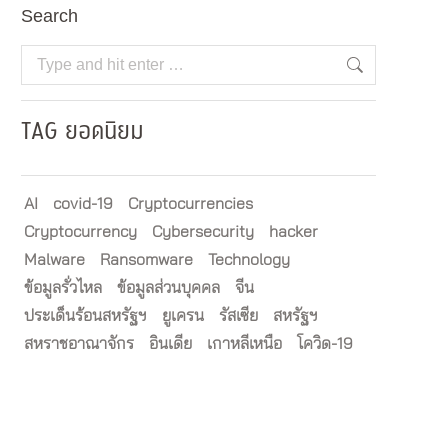
Search
Search:
TAG ยอดนิยม
AI
covid-19
Cryptocurrencies
Cryptocurrency
Cybersecurity
hacker
Malware
Ransomware
Technology
ข้อมูลรั่วไหล
ข้อมูลส่วนบุคคล
จีน
ประเด็นร้อนสหรัฐฯ
ยูเครน
รัสเซีย
สหรัฐฯ
สหราชอาณาจักร
อินเดีย
เกาหลีเหนือ
โควิด-19