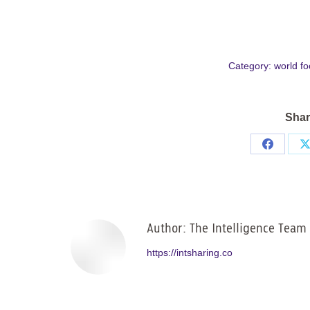
Category:
world f
Shar
Share
on
Facebo
Author:
The Intelligence Team
https://intsharing.co