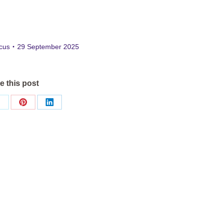
ocus
29 September 2025
e this post
Share
Share
Share
on
on
on
ok
X
Pinterest
LinkedIn