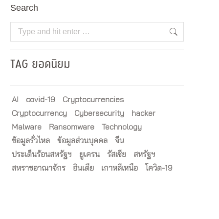
Search
Search:
TAG ยอดนิยม
AI
covid-19
Cryptocurrencies
Cryptocurrency
Cybersecurity
hacker
Malware
Ransomware
Technology
ข้อมูลรั่วไหล
ข้อมูลส่วนบุคคล
จีน
ประเด็นร้อนสหรัฐฯ
ยูเครน
รัสเซีย
สหรัฐฯ
สหราชอาณาจักร
อินเดีย
เกาหลีเหนือ
โควิด-19