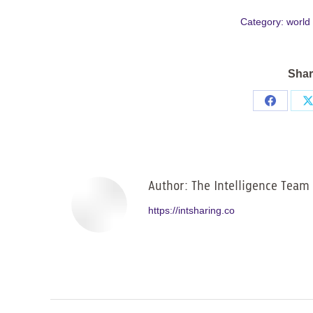
Category:
world
Shar
Share
on
Facebo
Author:
The Intelligence Team
https://intsharing.co
Post