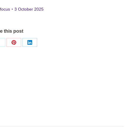
 focus
3 October 2025
e this post
Share
Share
Share
on
on
on
ok
X
Pinterest
LinkedIn