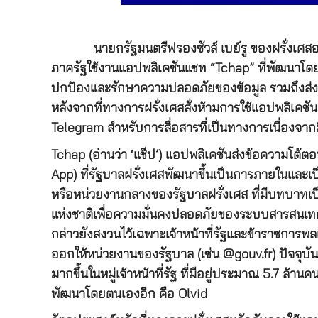
นายกรัฐมนตรีฟรองซัวส์ เบย์รู ของฝรั่งเศสอ
ภาครัฐใช้งานแอปพลิเคชันแชท “Tchap” ที่พัฒนาโดยฝ
ปกป้องและรักษาความปลอดภัยของข้อมูล รวมถึงส่งเส
หลังจากที่ทางการฝรั่งเศสสั่งห้ามการใช้แอปพลิเค
Telegram สำหรับการสื่อสารที่เป็นทางการเนื่องจา
Tchap (อ่านว่า ‘แช็ป’) แอปพลิเคชันส่งข้อความโต้ต
App) ที่รัฐบาลฝรั่งเศสพัฒนาขึ้นเป็นการภายในแล
หรือหน่วยงานกลางของรัฐบาลฝรั่งเศส ที่มีบทบาทเป
แห่งชาติเพื่อความมั่นคงปลอดภัยของระบบสารสนเทศข
กล่าวยังสงวนไว้เฉพาะเจ้าหน้าที่รัฐและข้าราชการพลเ
ออกให้หน่วยงานของรัฐบาล (เช่น @gouv.fr) ปัจจุบ
มากขึ้นในหมู่เจ้าหน้าที่รัฐ ที่มีอยู่ประมาณ 5.7 ล้
พัฒนาโดยตนเองอีก คือ Olvid