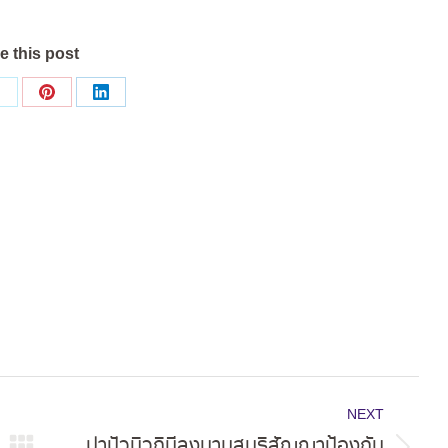
e this post
Share
Share
Share
on
on
on
ok
X
Pinterest
LinkedIn
NEXT
ปาปัวนิวกินีลงนามสนธิสัญญาป้องกัน