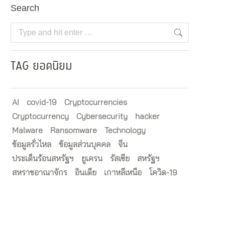
Search
Search:
TAG ยอดนิยม
AI
covid-19
Cryptocurrencies
Cryptocurrency
Cybersecurity
hacker
Malware
Ransomware
Technology
ข้อมูลรั่วไหล
ข้อมูลส่วนบุคคล
จีน
ประเด็นร้อนสหรัฐฯ
ยูเครน
รัสเซีย
สหรัฐฯ
สหราชอาณาจักร
อินเดีย
เกาหลีเหนือ
โควิด-19