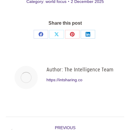
Category:
world focus
2 December 2025
Share this post
Share
Share
Share
Share
on
on
on
on
Facebook
X
Pinterest
LinkedIn
Author:
The Intelligence Team
https://intsharing.co
Post
PREVIOUS