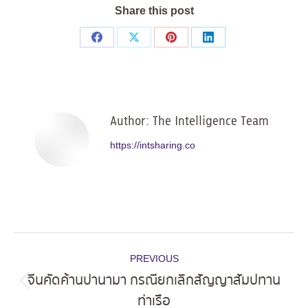
Share this post
Share
Share
Share
Share
on
on
on
on
Facebook
X
Pinterest
LinkedIn
Author:
The Intelligence Team
https://intsharing.co
Post
PREVIOUS
navigation
จีนคัดค้านปานามา กรณียกเลิกสัญญาสัมปทาน
Previous
ท่าเรือ