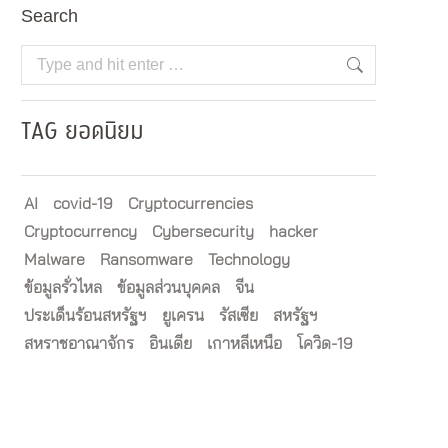
Search
Search:
TAG ยอดนิยม
AI
covid-19
Cryptocurrencies
Cryptocurrency
Cybersecurity
hacker
Malware
Ransomware
Technology
ข้อมูลรั่วไหล
ข้อมูลส่วนบุคคล
จีน
ประเด็นร้อนสหรัฐฯ
ยูเครน
รัสเซีย
สหรัฐฯ
สหราชอาณาจักร
อินเดีย
เกาหลีเหนือ
โควิด-19