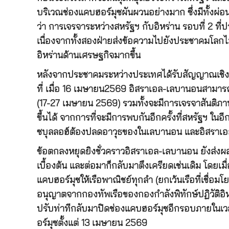
บริเวณช่องแคบฮอร์มุซผันผวนอย่างมาก ซึ่งมีทั้งผ่อ
ว่า การเจรจาระหว่างสหรัฐฯ กับอิหร่าน รอบที่ 2 ที่ปา
เนื่องจากทั้งสองฝ่ายส่งข้อความไปยังประชาคมโลกไม
อิหร่านด้านเศรษฐกิจมากขึ้น
หลังจากประชาคมระหว่างประเทศได้รับสัญญาณเชิ
ที่ เมื่อ 16 เมษายน2569 อิสราเอล-เลบานอนสามารถบ
(17-27 เมษายน 2569) รวมทั้งจะมีการเจรจาสันติภาพ
ขึ้นได้ จากการที่จะมีการพบกันอีกครั้งที่สหรัฐฯ ในอีก 
ซบุลลอฮ์ต้องปลดอาวุธของในเลบานอน และอิสราเ
ข้อตกลงหยุดยิงชั่วคราวอิสราเอล-เลบานอน ยังส่งผ
เบื้องต้น และต่อมาก็กลับมาตึงเครียดเช่นเดิม โดย
แคบฮอร์มุซให้เรือพาณิชย์ทุกลำ (ยกเว้นเรือที่เชื่อม
อนุญาตจากกองทัพเรือของกองกำลังพิทักษ์ปฏิวัติอิหร
ปรับท่าทีกลับมาปิดช่องแคบฮอร์มุซอีกรอบภายในเวล
อร์มุซตั้งแต่ 13 เมษายน 2569