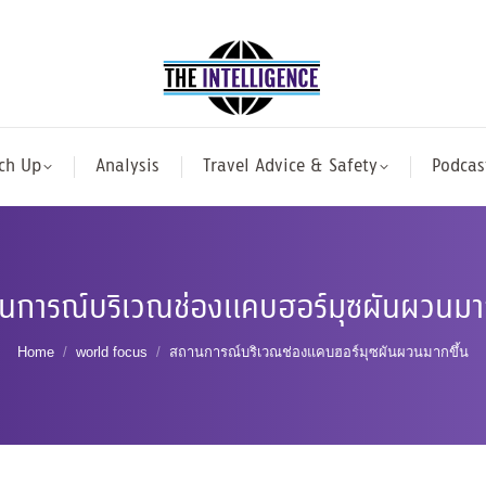
ch Up
Analysis
Travel Advice & Safety
Podcas
นการณ์บริเวณช่องแคบฮอร์มุซผันผวนมาก
You are here:
Home
world focus
สถานการณ์บริเวณช่องแคบฮอร์มุซผันผวนมากขึ้น