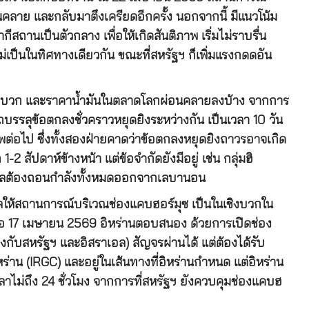
นคลาย และกลับมาตึงเครียดอีกครั้ง นอกจากนี้ มีแนวโน้ม
กีสถานเป็นตัวกลาง เพื่อให้เกิดสันติภาพ เริ่มไม่ราบรื่น
่เป็นในทิศทางเดียวกัน ขณะที่สหรัฐฯ ก็เพิ่มแรงกดดอัน
งบวก และราคาน้ำมันในตลาดโลกผ่อนคลายลงบ้าง จากการ
รรลุข้อตกลงชั่วคราวหยุดยิงระหว่างกัน เป็นเวลา 10 วัน
ต่อไป ซึ่งทั้งสองฝ่ายคาดว่าข้อตกลงหยุดยิงถาวรอาจเกิด
1-2 สัปดาห์ข้างหน้า แต่ข้อจำกัดยังมีอยู่ เช่น กลุ่มฮิ
อลต้องถอนกำลังทั้งหมดออกจากเลบานอน
ลให้สถานการณ์บริเวณช่องแคบฮอร์มุซ เป็นในเชิงบวกใน
เมื่อ 17 เมษายน 2569 อิหร่านตอบสนอง ด้วยการเปิดช่อง
โยงกับสหรัฐฯ และอิสราเอล) สัญจรผ่านได้ แต่ต้องได้รับ
่าน (IRGC) และอยู่ในเส้นทางที่อิหร่านกำหนด แต่อิหร่าน
าไม่ถึง 24 ชั่วโมง จากการที่สหรัฐฯ ยังควบคุมช่องแคบฮ