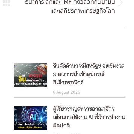
ธนาคารโลกและ IMF กังวลวิกฤตน้ำมัน
Next
และเสถียรภาพเศรษฐกิจโลก
post:
จีนคัดค้านกรณีสหรัฐฯ จะเข้มงวด
มาตรการนำเข้าอุปกรณ์
อิเล็กทรอนิกส์
6 August 2026
ผู้เชี่ยวชาญสหราชอาณาจักร
เตือนการใช้งาน AI ที่มีการทำงาน
ผิดปกติ