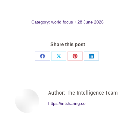
Category:
world focus
28 June 2026
Share this post
Share
Share
Share
Share
on
on
on
on
Facebook
X
Pinterest
LinkedIn
Author:
The Intelligence Team
https://intsharing.co