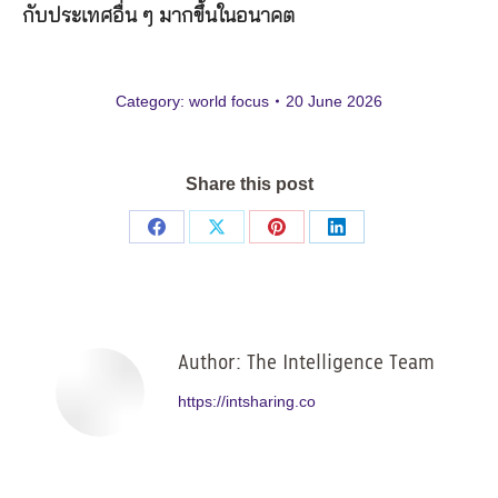
กับประเทศอื่น ๆ มากขึ้นในอนาคต
Category:
world focus
20 June 2026
Share this post
Share
Share
Share
Share
on
on
on
on
Facebook
X
Pinterest
LinkedIn
Author:
The Intelligence Team
https://intsharing.co