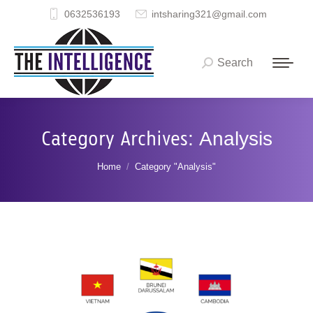
0632536193
intsharing321@gmail.com
Search
Search:
Category Archives:
Analysis
You are here:
Home
Category "Analysis"