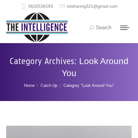
0632536193
intsharing321@gmail.com
Search
Search:
Category Archives:
Look Around
You
You are here:
Home
Catch Up
Category "Look Around You"