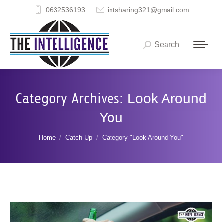
0632536193
intsharing321@gmail.com
Search
Search:
Category Archives:
Look Around
You
You are here:
Home
Catch Up
Category "Look Around You"