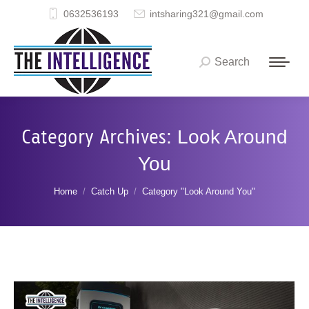
0632536193
intsharing321@gmail.com
Search
Search:
Category Archives:
Look Around
You
You are here:
Home
Catch Up
Category "Look Around You"