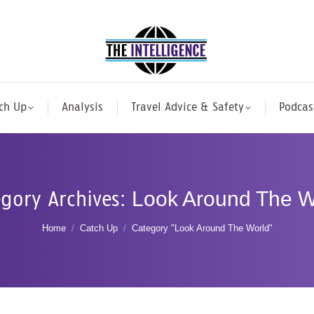
ch Up
Analysis
Travel Advice & Safety
Podcas
gory Archives:
Look Around The W
You are here:
Home
Catch Up
Category "Look Around The World"