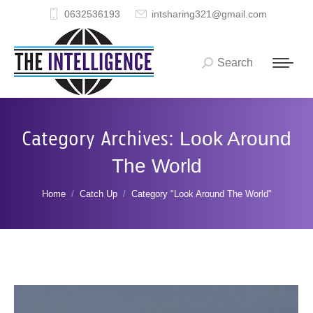
0632536193
intsharing321@gmail.com
Search
Search:
Category Archives:
Look Around
The World
You are here:
Home
Catch Up
Category "Look Around The World"