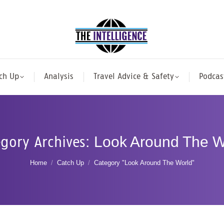
ch Up
Analysis
Travel Advice & Safety
Podcas
gory Archives:
Look Around The W
You are here:
Home
Catch Up
Category "Look Around The World"