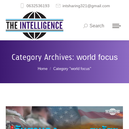
0632536193
intsharing321@gmail.com
Search
Search:
Category Archives:
world focus
You are here:
Home
Category "world focus"