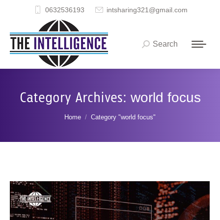
0632536193
intsharing321@gmail.com
Search
Search:
Category Archives:
world focus
You are here:
Home
Category "world focus"