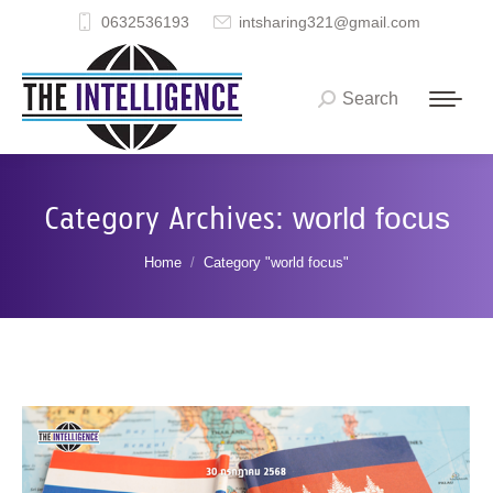
0632536193
intsharing321@gmail.com
Search
Search:
Category Archives:
world focus
You are here:
Home
Category "world focus"