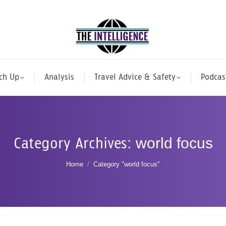
ch Up
Analysis
Travel Advice & Safety
Podcas
Category Archives:
world focus
You are here:
Home
Category "world focus"