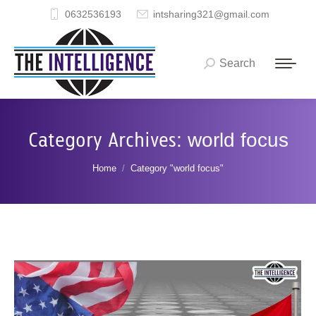
0632536193
intsharing321@gmail.com
Search
Search:
Category Archives:
world focus
You are here:
Home
Category "world focus"