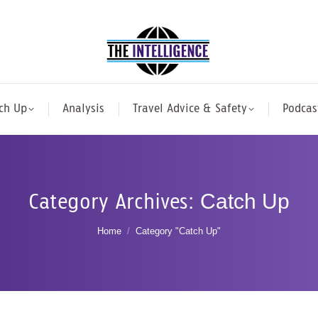
ch Up
Analysis
Travel Advice & Safety
Podcas
Category Archives:
Catch Up
You are here:
Home
Category "Catch Up"