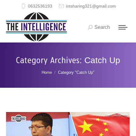
0632536193
intsharing321@gmail.com
Search
Search:
Category Archives:
Catch Up
You are here:
Home
Category "Catch Up"