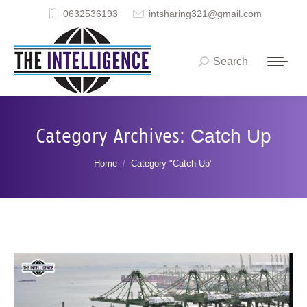
0632536193
intsharing321@gmail.com
Search
Search:
Category Archives:
Catch Up
You are here:
Home
Category "Catch Up"