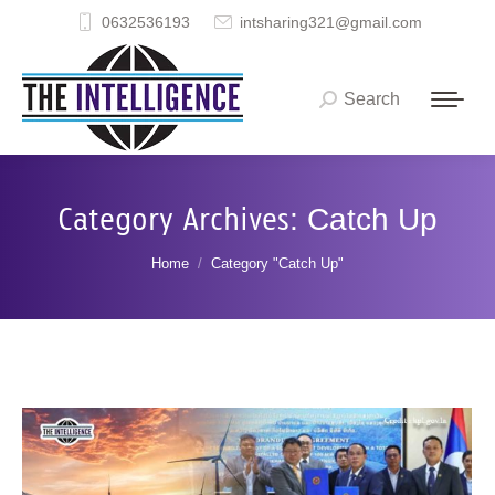
0632536193
intsharing321@gmail.com
Search
Search:
Category Archives:
Catch Up
You are here:
Home
Category "Catch Up"