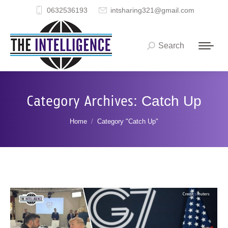
0632536193
intsharing321@gmail.com
Search
Search:
Category Archives:
Catch Up
You are here:
Home
Category "Catch Up"