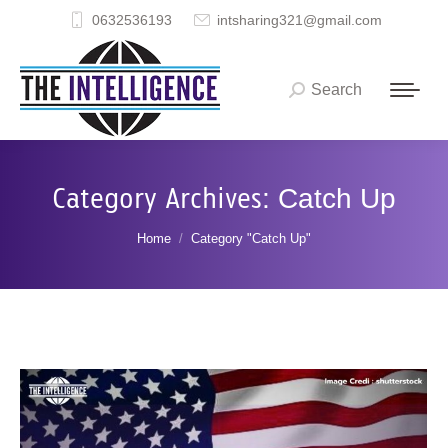
0632536193
intsharing321@gmail.com
Search
Search:
Category Archives:
Catch Up
You are here:
Home
Category "Catch Up"