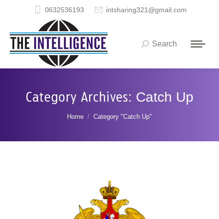
0632536193
intsharing321@gmail.com
Search
Search:
Category Archives:
Catch Up
You are here:
Home
Category "Catch Up"