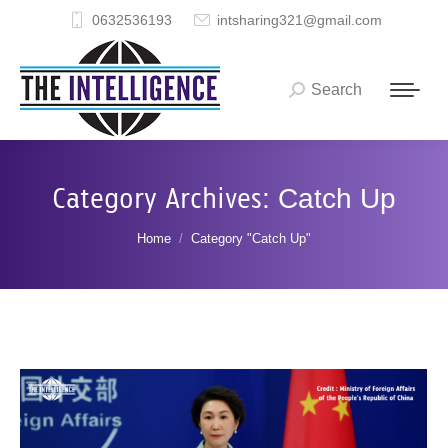
0632536193
intsharing321@gmail.com
Search
Search:
Category Archives:
Catch Up
You are here:
Home
Category "Catch Up"