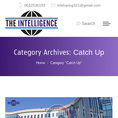
0632536193
intsharing321@gmail.com
Search
Search:
Category Archives:
Catch Up
You are here:
Home
Category "Catch Up"