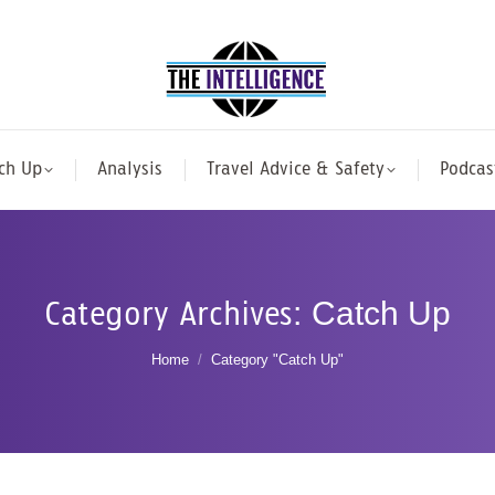
ch Up
Analysis
Travel Advice & Safety
Podcas
Category Archives:
Catch Up
You are here:
Home
Category "Catch Up"